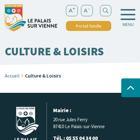
+
-
A
A
MENU
Portail famille
CULTURE & LOISIRS
Accueil
Culture & Loisirs
Mairie :
20 rue Jules Ferry
87410 Le Palais-sur-Vienne
Tél. : 05 55 04 34 00