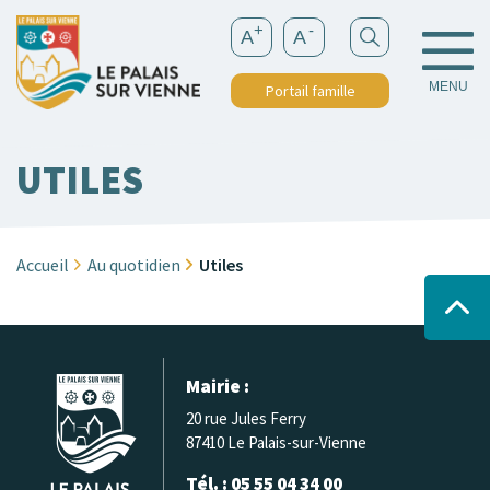
+
-
A
A
MENU
Portail famille
UTILES
Accueil
Au quotidien
Utiles
Mairie :
20 rue Jules Ferry
87410 Le Palais-sur-Vienne
Tél. : 05 55 04 34 00