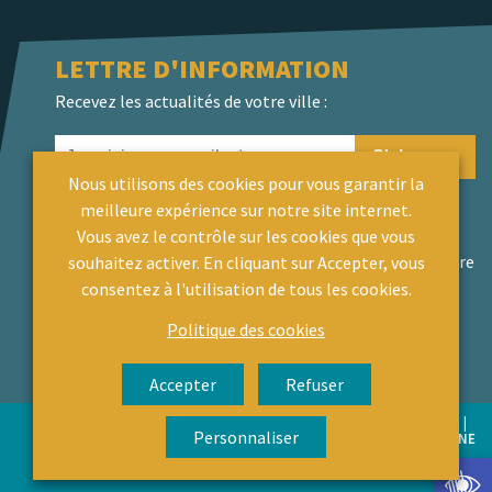
LETTRE D'INFORMATION
Recevez les actualités de votre ville :
Nous utilisons des cookies pour vous garantir la
meilleure expérience sur notre site internet.
En validant votre inscription, vous acceptez que la
Vous avez le contrôle sur les cookies que vous
ville de Le Palais-sur-Vienne mémorise et utilise
votre adresse email dans le but de vous envoyer notre
souhaitez activer. En cliquant sur Accepter, vous
lettre d’informations. Si vous souhaitez vous
consentez à l'utilisation de tous les cookies.
désinscrire ou connaître le traitement de vos
Politique des cookies
données, veuillez consulter notre
politique de
confidentialité
.
Accepter
Refuser
Mentions légales
Données personnelles & cookies
Accessibilité
Personnaliser
© VILLE LE PALAIS-SUR-VIENNE
Ou